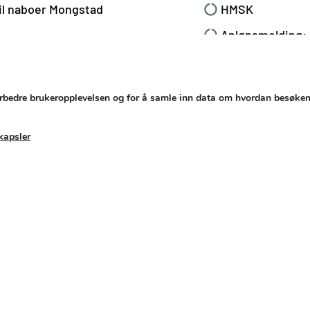
il naboer Mongstad
HMSK
Anløpsmelding:
Etiske retningsl
Havnereglemen
 forbedre brukeropplevelsen og for å samle inn data om hvordan besøke
Basekart
kapsler