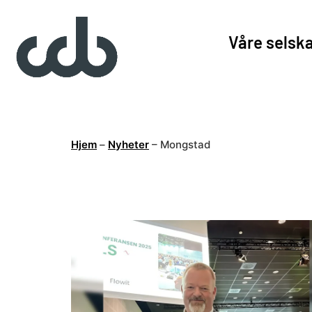
Våre selsk
Hjem
–
Nyheter
–
Mongstad