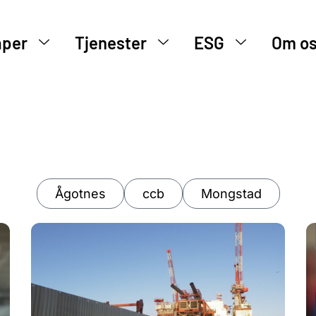
aper
Tjenester
ESG
Om o
Ågotnes
ccb
Mongstad