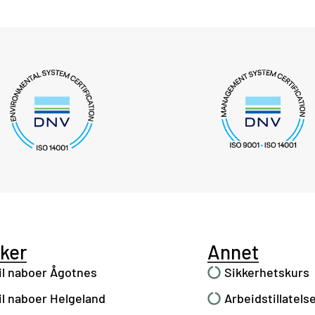
nker
Annet
il naboer Ågotnes
Sikkerhetskurs
il naboer Helgeland
Arbeidstillatels