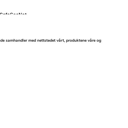
 SafeSeaNet
injer for leverandører
t
nde samhandler med nettstedet vårt, produktene våre og