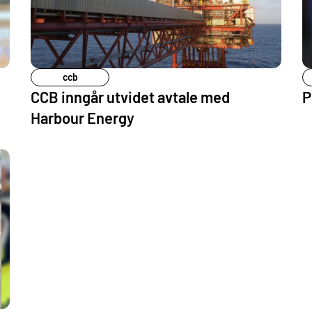
ccb
CCB inngår utvidet avtale med
P
Harbour Energy