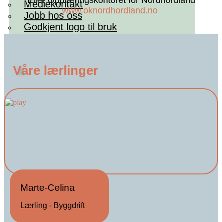
Mediekontakt
www.oknordhordland.no
Jobb hos oss
Godkjent logo til bruk
Våre lærlinger
X
Marte-Celina
Lærling - Byggdrift