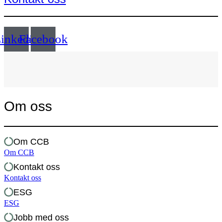
inkedin
Facebook
Om oss
Om CCB
Om CCB
Kontakt oss
Kontakt oss
ESG
ESG
Jobb med oss