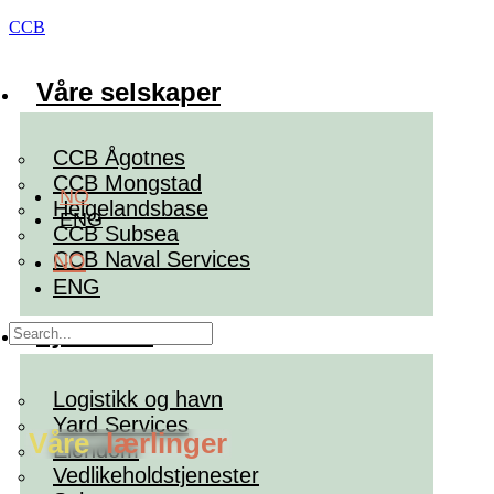
CCB
Våre selskaper
CCB Ågotnes
CCB Mongstad
NO
Helgelandsbase
ENG
CCB Subsea
CCB Naval Services
NO
ENG
Tjenester
Logistikk og havn
Yard Services
Våre
lærlinger
Eiendom
Vedlikeholdstjenester