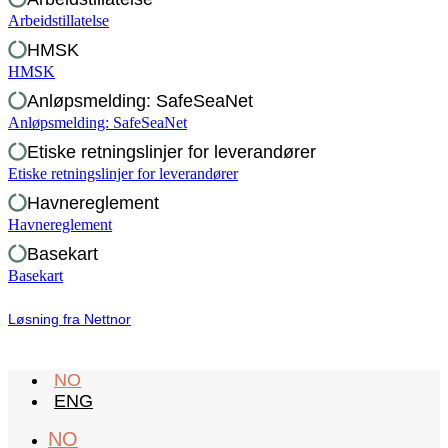
Arbeidstillatelse
HMSK
HMSK
Anløpsmelding: SafeSeaNet
Anløpsmelding: SafeSeaNet
Etiske retningslinjer for leverandører
Etiske retningslinjer for leverandører
Havnereglement
Havnereglement
Basekart
Basekart
Løsning fra Nettnor
NO
ENG
NO