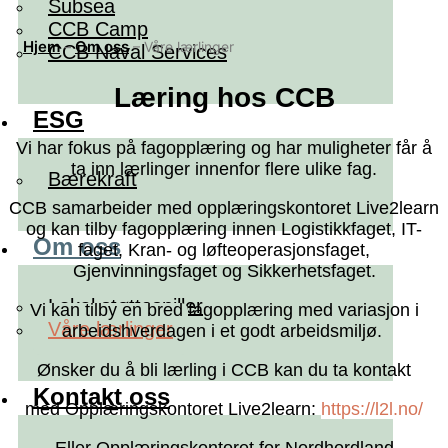
Subsea
CCB Camp
Hjem
Om oss
–
–
Våre lærlinger
CCB Naval Services
Læring hos CCB
ESG
Vi har fokus på fagopplæring og har muligheter får å
ta inn lærlinger innenfor flere ulike fag.
Bærekraft
CCB samarbeider med opplæringskontoret Live2learn
og kan tilby fagopplæring innen Logistikkfaget, IT-
Om oss
faget, Kran- og løfteoperasjonsfaget,
Gjenvinningsfaget og Sikkerhetsfaget.
Lokal støttespiller
Vi kan tilby en bred fagopplæring med variasjon i
Våre lærlinger
arbeidshverdagen i et godt arbeidsmiljø.
Ønsker du å bli lærling i CCB kan du ta kontakt
Kontakt oss
med Opplæringskontoret Live2learn:
https://l2l.no/
Eller Opplæringskontoret for Nordhordland