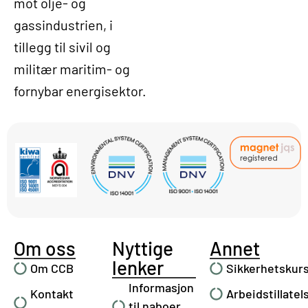
mot olje- og
gassindustrien, i
tillegg til sivil og
militær maritim- og
fornybar energisektor.
Om oss
Nyttige
Annet
lenker
Om CCB
Sikkerhetskur
Informasjon
Kontakt
Arbeidstillatel
til naboer