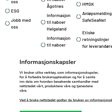
oss
HMSK
Ågotnes
ESG
Anløpsmelding
Informasjon
Jobb med
SafeSeaNet
til naboer
oss
Helgeland
Etiske
Informasjon
retningslinjer
til naboer
for leverandør
Mongstad
Havneregleme
Informasjonskapsler
Basekart
Vi bruker ulike verktøy, som informasjonskapsler,
for å forbedre brukeropplevelsen og for å samle
inn data om hvordan besøkende samhandler med
nettstedet vårt, produktene våre og tjenestene
våre.
Ved å bruke nettstedet godtar du bruken av informasjons