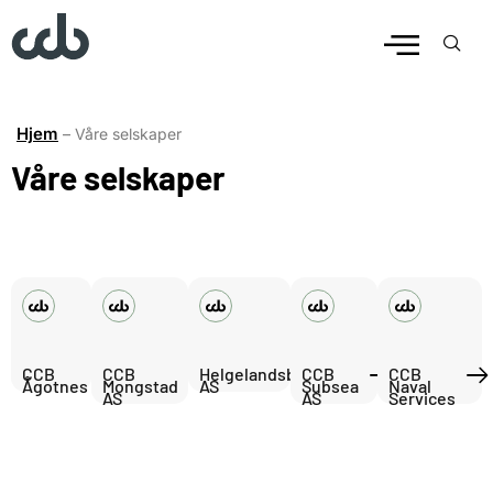
Hjem
–
Våre selskaper
Våre selskaper
CCB
CCB
Helgelandsbase
CCB
CCB
Ågotnes
Mongstad
AS
Subsea
Naval
AS
AS
Services